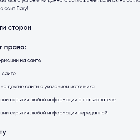
аетесь с условиями данного соглашения. Если Вы не согл
е сайт Bary!
ти сторон
т право:
ормации на сайте
 сайте
на другие сайты с указанием источника
ации скрытия любой информации о пользователе
рации скрытия любой информации переданной
ту