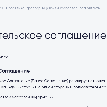
ты
Проекты
Контроллер
Лицензия
Инфопортал
Блог
Контакты
тельское соглашение
ение.
 Соглашение
кое Соглашение (Далее Соглашение) регулирует отношен
ry или Администрация) с одной стороны и пользователем са
едством массовой информации.