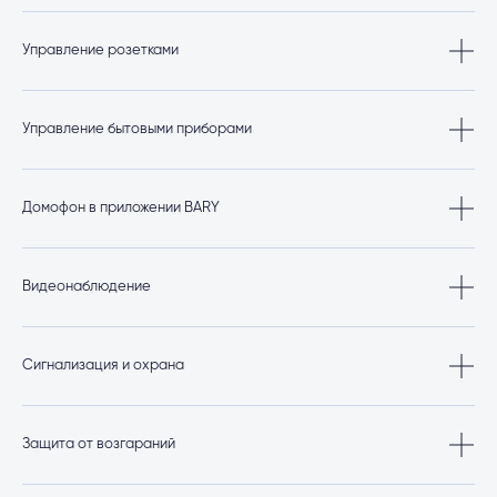
Настройка и управление в приложении BARY работой умного стекла/пленки
— регулирование прозрачности стекла, программирование работы умного
Управление розетками
стекла по секторам.
Дистанционное отключение/включение розеток, забыли выключить утюг — не
беда, всегда можно проверить в приложении.
Управление бытовыми приборами
Управление через приложение BARY роботом-пылесосом, электрочайником,
увлажнителем воздуха и другими приборами.
Домофон в приложении BARY
Открытие домофона нажатием кнопки в приложении, при этом неважно, где
находится пользователь, функция автооткрытия, открытие с помощью
Видеонаблюдение
голосовой команды.
Конфиденциальный доступ к видеопотоку с камер видеонаблюдения,
просмотр видео в реальном времени через мобильное приложение из любой̆
Сигнализация и охрана
точки мира.
Зафиксировав движение, система отправит изображение с камер
наблюдения на смартфоны пользователей. Сценарий безопасности
Защита от возгараний
сымитирует присутствие хозяев дома.
Датчики задымления запустят систему пожаротушения при необходимости,