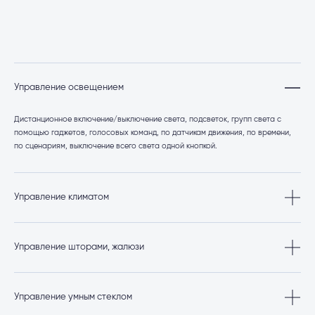
Управление освещением
Дистанционное включение/выключение света, подсветок, групп света с
помощью гаджетов, голосовых команд, по датчикам движения, по времени,
по сценариям, выключение всего света одной кнопкой.
Управление климатом
Мониторинг температуры, влажности и качества воздуха с помощью
датчиков, автоматическая регулировка теплого пола, отопления и
Управление шторами, жалюзи
кондиционеров.
Автоматическое открытие/закрытие штор с помощью голосовых команд, по
времени или по заданному сценарию, например «Доброе утро», через
Управление умным стеклом
кнопку в приложении.