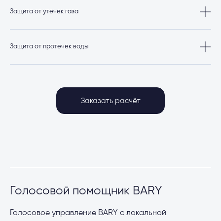
отправят уведомление на смартфон пользователя.
Защита от утечек газа
Датчики сообщат об утечке и подача газа будет автоматически перекрыта,
пользователю поступит уведомление на смартфон.
Защита от протечек воды
Датчики протечки сообщат об аварии, и подача воды будет своевременно
перекрыта.
Заказать расчёт
Голосовой помощник BARY
Голосовое управление BARY с локальной